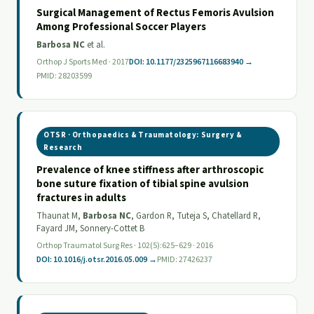
Surgical Management of Rectus Femoris Avulsion
Among Professional Soccer Players
Barbosa NC
et al.
Orthop J Sports Med · 2017
DOI: 10.1177/2325967116683940 →
PMID: 28203599
OTSR · Orthopaedics & Traumatology: Surgery &
Research
Prevalence of knee stiffness after arthroscopic
bone suture fixation of tibial spine avulsion
fractures in adults
Thaunat M,
Barbosa NC
, Gardon R, Tuteja S, Chatellard R,
Fayard JM, Sonnery-Cottet B
Orthop Traumatol Surg Res · 102(5):625–629 · 2016
DOI: 10.1016/j.otsr.2016.05.009 →
PMID: 27426237