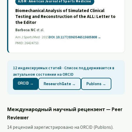
AJSM · American Journal of Sports Medicine
Biomechanical Analysis of Simulated Clinical
Testing and Reconstruction of the ALL: Letter to
the Editor
Barbosa NC
et al.
Am J Sports Med · 2015
DOI: 10.1177/0363546515605808 →
PMID: 26424753
12 индексируемых статей · Список поддерживается в
актуальном состоянии на ORCID
ORCID →
ResearchGate →
Publons →
Международный научный рецензент — Peer
Reviewer
14 рецензий зарегистрировано на ORCID (Publons).