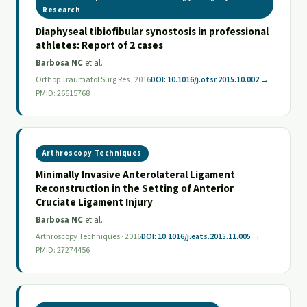
Research
Diaphyseal tibiofibular synostosis in professional
athletes: Report of 2 cases
Barbosa NC
et al.
Orthop Traumatol Surg Res · 2016
DOI: 10.1016/j.otsr.2015.10.002 →
PMID: 26615768
Arthroscopy Techniques
Minimally Invasive Anterolateral Ligament
Reconstruction in the Setting of Anterior
Cruciate Ligament Injury
Barbosa NC
et al.
Arthroscopy Techniques · 2016
DOI: 10.1016/j.eats.2015.11.005 →
PMID: 27274456