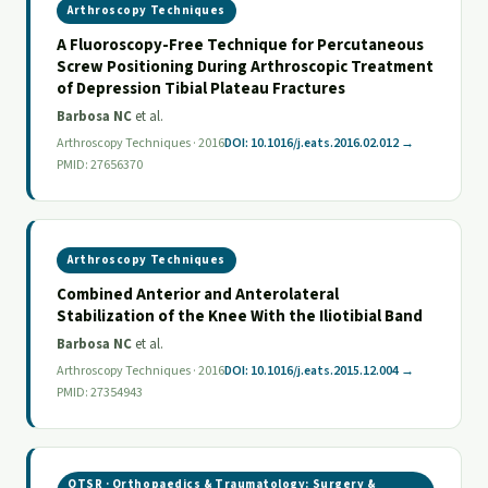
Arthroscopy Techniques
A Fluoroscopy-Free Technique for Percutaneous
Screw Positioning During Arthroscopic Treatment
of Depression Tibial Plateau Fractures
Barbosa NC
et al.
Arthroscopy Techniques · 2016
DOI: 10.1016/j.eats.2016.02.012 →
PMID: 27656370
Arthroscopy Techniques
Combined Anterior and Anterolateral
Stabilization of the Knee With the Iliotibial Band
Barbosa NC
et al.
Arthroscopy Techniques · 2016
DOI: 10.1016/j.eats.2015.12.004 →
PMID: 27354943
OTSR · Orthopaedics & Traumatology: Surgery &