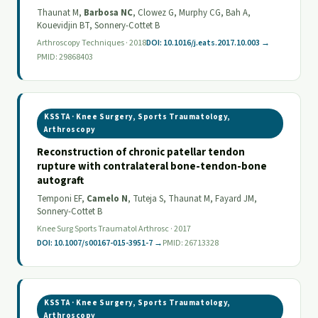
Thaunat M,
Barbosa NC
, Clowez G, Murphy CG, Bah A,
Kouevidjin BT, Sonnery-Cottet B
Arthroscopy Techniques · 2018
DOI: 10.1016/j.eats.2017.10.003 →
PMID: 29868403
KSSTA · Knee Surgery, Sports Traumatology,
Arthroscopy
Reconstruction of chronic patellar tendon
rupture with contralateral bone-tendon-bone
autograft
Temponi EF,
Camelo N
, Tuteja S, Thaunat M, Fayard JM,
Sonnery-Cottet B
Knee Surg Sports Traumatol Arthrosc · 2017
DOI: 10.1007/s00167-015-3951-7 →
PMID: 26713328
KSSTA · Knee Surgery, Sports Traumatology,
Arthroscopy