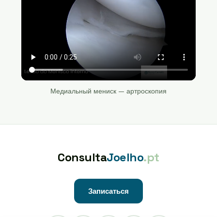
Медиальный мениск — артроскопия
Consulta
Joelho
.pt
Записаться