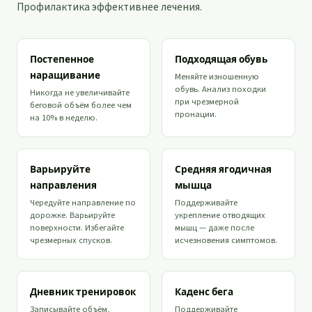
Профилактика эффективнее лечения.
Постепенное
Подходящая обувь
наращивание
Меняйте изношенную
обувь. Анализ походки
Никогда не увеличивайте
при чрезмерной
беговой объём более чем
пронации.
на 10% в неделю.
Варьируйте
Средняя ягодичная
направления
мышца
Чередуйте направление по
Поддерживайте
дорожке. Варьируйте
укрепление отводящих
поверхности. Избегайте
мышц — даже после
чрезмерных спусков.
исчезновения симптомов.
Дневник тренировок
Каденс бега
Записывайте объём,
Поддерживайте