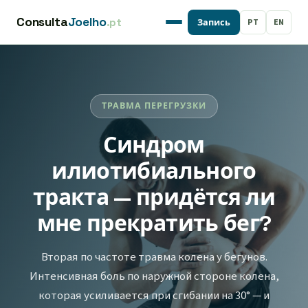
Consulta
Joelho
.pt
PT
EN
Запись
ТРАВМА ПЕРЕГРУЗКИ
Синдром
илиотибиального
тракта — придётся ли
мне прекратить бег?
Вторая по частоте травма колена у бегунов.
Интенсивная боль по наружной стороне колена,
которая усиливается при сгибании на 30° — и