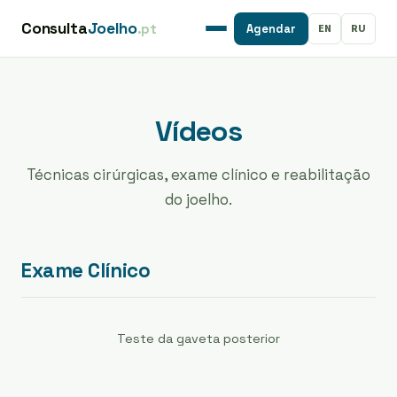
Consulta
Joelho
.pt
EN
RU
Agendar
Vídeos
Técnicas cirúrgicas, exame clínico e reabilitação
do joelho.
Exame Clínico
Teste da gaveta posterior