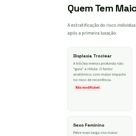
Quem Tem Maior
A estratificação do risco individu
após a primeira luxação.
Displasia Troclear
A tróclea menos profunda não
"guia" a rótula. O factor
anatómico com maior impacto
no risco de recorrência.
Não modificável
Sexo Feminino
Pelve mais larga cria maior