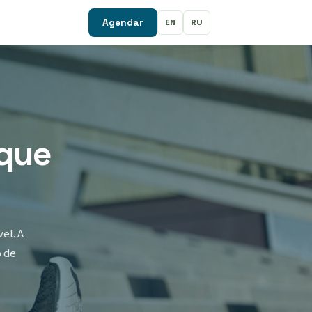
EN
RU
Agendar
 que
el. A
o de