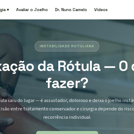
gia ▾
Avaliar o Joelho
Dr. Nuno Camelo
Vídeos
INSTABILIDADE ROTULIANA
ação da Rótula — O
fazer?
tula saiu do lugar — é assustador, doloroso e deixa o joelho instáv
isão entre tratamento conservador e cirurgia depende do risc
recorrência individual.