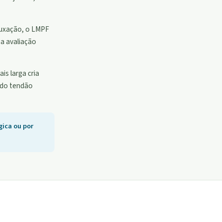
 luxação, o LMPF
 a avaliação
is larga cria
l do tendão
gica ou por