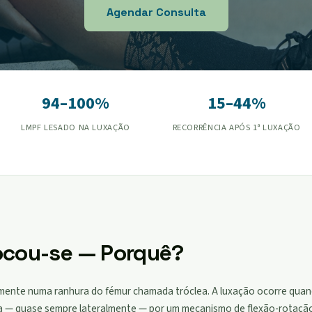
Agendar Consulta
94–100%
15–44%
LMPF LESADO NA LUXAÇÃO
RECORRÊNCIA APÓS 1ª LUXAÇÃO
ocou-se — Porquê?
almente numa ranhura do fémur chamada tróclea. A luxação ocorre quan
ra — quase sempre lateralmente — por um mecanismo de flexão-rotação