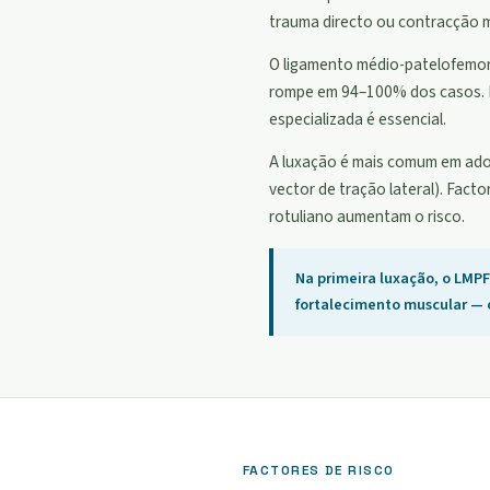
trauma directo ou contracção m
O ligamento médio-patelofemoral
rompe em 94–100% dos casos. Est
especializada é essencial.
A luxação é mais comum em adole
vector de tração lateral). Fact
rotuliano aumentam o risco.
Na primeira luxação, o LMP
fortalecimento muscular — o
FACTORES DE RISCO