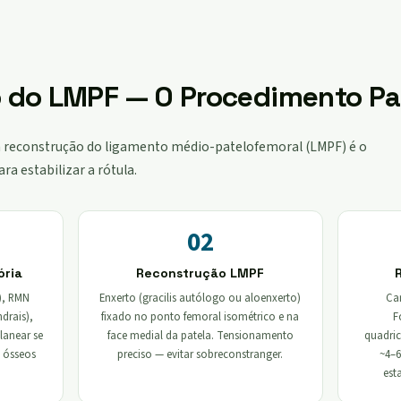
 do LMPF — O Procedimento P
 a reconstrução do ligamento médio-patelofemoral (LMPF) é o
a estabilizar a rótula.
02
ória
Reconstrução LMPF
), RMN
Enxerto (gracilis autólogo ou aloenxerto)
Car
drais),
fixado no ponto femoral isométrico e na
F
Planear se
face medial da patela. Tensionamento
quadric
 ósseos
preciso — evitar sobreconstranger.
~4–6
est