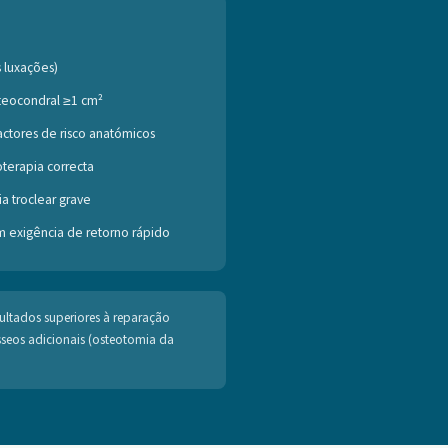
 luxações)
teocondral ≥1 cm²
ctores de risco anatómicos
ioterapia correcta
a troclear grave
m exigência de retorno rápido
sultados superiores à reparação
seos adicionais (osteotomia da