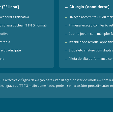
(1ª linha)
→ Cirurgia (considerar)
condral significativa
Luxação recorrente (2ª ou mais
displasia troclear, TT-TG normal)
Primeira luxação com lesão os
ortiva
Doente jovem com múltiplos fa
terapia
Instabilidade residual após fis
 e quadricípite
Esqueleto imaturo com displasi
ana
Atleta de alta performance co
 é a técnica cirúrgica de eleição para estabilização dos tecidos moles — com re
oclear grave ou TT-TG muito aumentado, podem ser necessários procedimentos ós