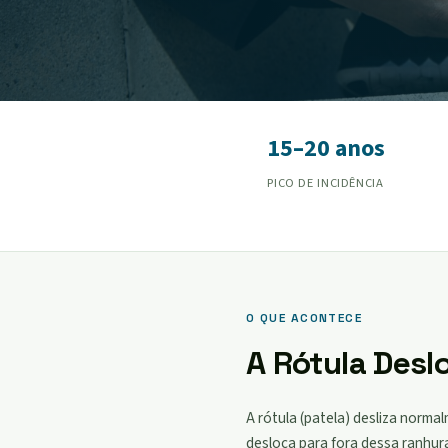
15–20 anos
PICO DE INCIDÊNCIA
O QUE ACONTECE
A Rótula Desl
A rótula (patela) desliza norm
desloca para fora dessa ranhu