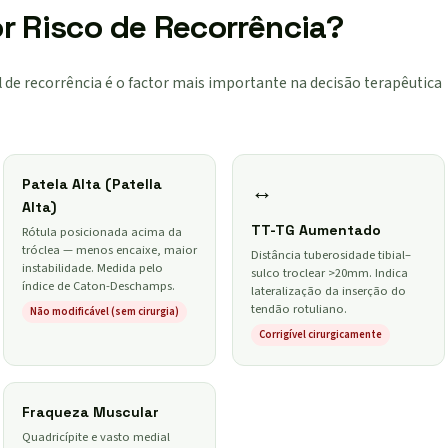
 Risco de Recorrência?
al de recorrência é o factor mais importante na decisão terapêutica
Patela Alta (Patella
↔
Alta)
TT-TG Aumentado
Rótula posicionada acima da
tróclea — menos encaixe, maior
Distância tuberosidade tibial–
instabilidade. Medida pelo
sulco troclear >20mm. Indica
índice de Caton-Deschamps.
lateralização da inserção do
tendão rotuliano.
Não modificável (sem cirurgia)
Corrigível cirurgicamente
Fraqueza Muscular
Quadricípite e vasto medial