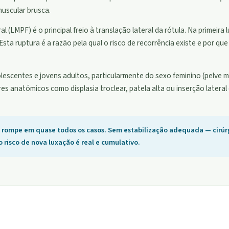
uscular brusca.
 (LMPF) é o principal freio à translação lateral da rótula. Na primeira
a ruptura é a razão pela qual o risco de recorrência existe e por que
scentes e jovens adultos, particularmente do sexo feminino (pelve ma
ores anatómicos como displasia troclear, patela alta ou inserção latera
F rompe em quase todos os casos. Sem estabilização adequada — cirúr
 risco de nova luxação é real e cumulativo.