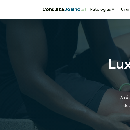
Consulta
Joelho
.pt
Patologias ▾
Cirur
Lux
A ró
dec