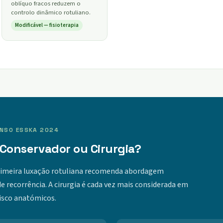
oblíquo fracos reduzem o
controlo dinâmico rotuliano.
Modificável — fisioterapia
ENSO ESSKA 2024
Conservador ou Cirurgia?
rimeira luxação rotuliana recomenda abordagem
de recorrência. A cirurgia é cada vez mais considerada em
isco anatómicos.