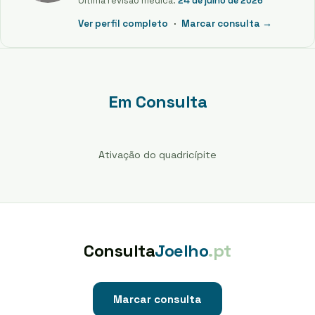
Última revisão médica:
24 de julho de 2026
Ver perfil completo
·
Marcar consulta →
Em Consulta
Ativação do quadricípite
Consulta
Joelho
.pt
Marcar consulta