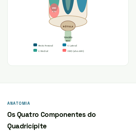
VMO
★ AMI
RÓTULA
TENDÃO
ROT.
Recto Femoral
V. Lateral
V. Medial
VMO (alvo AMI)
ANATOMIA
Os Quatro Componentes do
Quadricípite