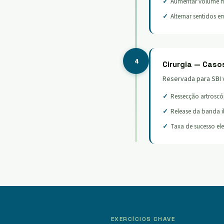
Aumentar volume 
Alternar sentidos em
4
Cirurgia — Caso
Reservada para SBI 
Ressecção artroscó
Release da banda il
Taxa de sucesso el
EXERCÍCIOS CHAVE