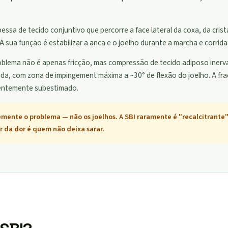
pessa de tecido conjuntivo que percorre a face lateral da coxa, da crista
A sua função é estabilizar a anca e o joelho durante a marcha e corrida
roblema não é apenas fricção, mas compressão de tecido adiposo iner
rida, com zona de impingement máxima a ~30° de flexão do joelho. A fr
uentemente subestimado.
mente o problema — não os joelhos. A SBI raramente é "recalcitrante"
r da dor é quem não deixa sarar.