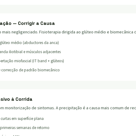
tação — Corrigir a Causa
o mais negligenciado. Fisioterapia dirigida ao glúteo médio e biomecânica d
glúteo médio (abductores da anca)
da iliotibial e músculos adjacentes
bertação miofascial (IT band + glúteos)
 e correcção de padrão biomecânico
sivo à Corrida
m monitorização de sintomas. A precipitação é a causa mais comum de rec
 curtas em superfície plana
 primeiras semanas de retorno