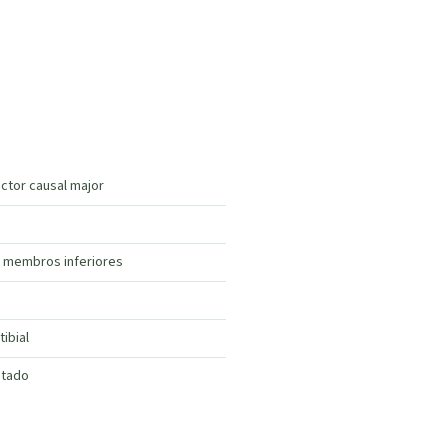
ctor causal major
 membros inferiores
ibial
stado