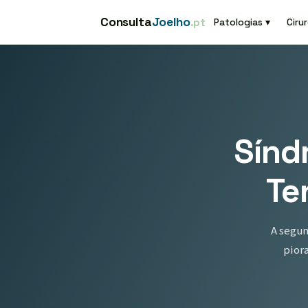
Consulta
Joelho
.pt
Patologias ▾
Cirur
Sínd
Te
A segun
pior