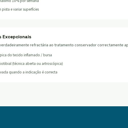
máximo 10% por semana
 pista e variar superfícies
s Excepcionais
verdadeiramente refractária ao tratamento conservador correctamente ap
pica do tecido inflamado / bursa
iotibial (técnica aberta ou artroscópica)
evada quando a indicação é correcta