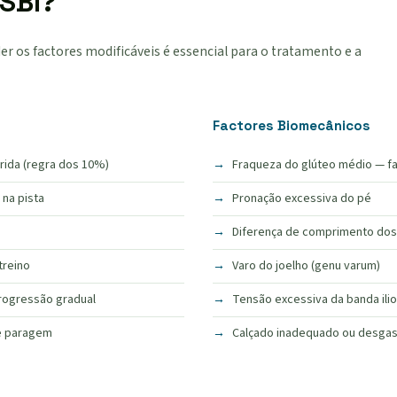
 SBI?
er os factores modificáveis é essencial para o tratamento e a
Factores Biomecânicos
rida (regra dos 10%)
Fraqueza do glúteo médio — fa
na pista
Pronação excessiva do pé
Diferença de comprimento dos
treino
Varo do joelho (genu varum)
rogressão gradual
Tensão excessiva da banda iliot
e paragem
Calçado inadequado ou desga