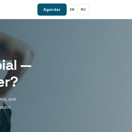
EN
RU
Agendar
ial —
er?
nsa, que
vador