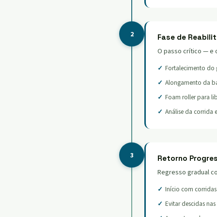
2
Fase de Reabili
O passo crítico — e 
Fortalecimento do 
Alongamento da ban
Foam roller para li
Análise da corrida
3
Retorno Progres
Regresso gradual co
Início com corridas
Evitar descidas nas