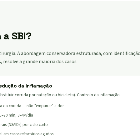
 a SBI?
cirurgia. A abordagem conservadora estruturada, com identificação
, resolve a grande maioria dos casos.
edução da Inflamação
stituir corrida por natação ou bicicleta). Controlo da inflamação.
a da corrida — não "empurrar" a dor
15–20 min, 3–4×/dia
rais (NSAIDs) por ciclo curto
al em casos refractários agudos