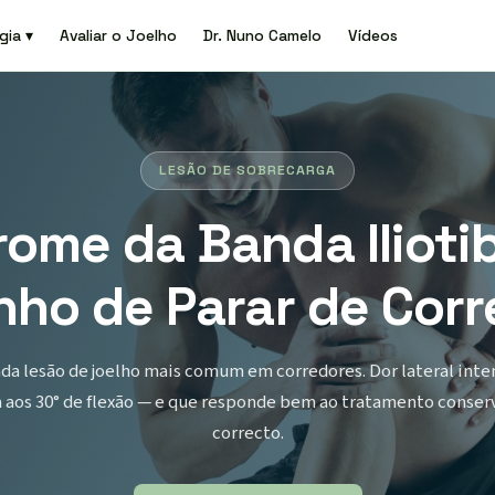
gia ▾
Avaliar o Joelho
Dr. Nuno Camelo
Vídeos
LESÃO DE SOBRECARGA
rome da Banda Iliotib
nho de Parar de Corr
da lesão de joelho mais comum em corredores. Dor lateral inte
a aos 30° de flexão — e que responde bem ao tratamento conser
correcto.