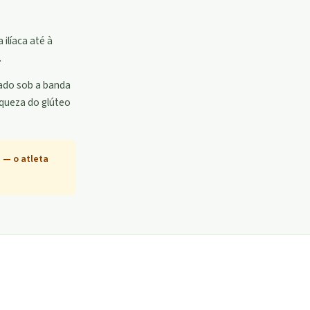
 ilíaca até à
.
vado sob a banda
aqueza do glúteo
 — o atleta