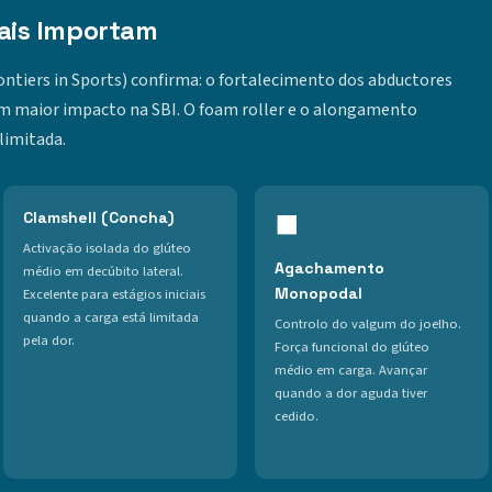
Mais Importam
rontiers in Sports) confirma: o fortalecimento dos abductores
om maior impacto na SBI. O foam roller e o alongamento
limitada.
Clamshell (Concha)
⬛
Activação isolada do glúteo
Agachamento
médio em decúbito lateral.
Monopodal
Excelente para estágios iniciais
quando a carga está limitada
Controlo do valgum do joelho.
pela dor.
Força funcional do glúteo
médio em carga. Avançar
quando a dor aguda tiver
cedido.