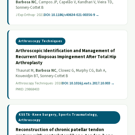
Barbosa NC
, Campos JP, Capelão V, Kandhari V, Vieira TD,
Sonnery-Cottet B
J Exp Orthop · 2021
DOI: 10.1186/s40634-021-00356-9 →
Arthroscopy Techniques
Arthroscopic Identification and Management of
Recurrent Iliopsoas Impingement After Total Hip
Arthroplasty
Thaunat M,
Barbosa NC
, Clowez G, Murphy CG, Bah A,
Kouevidjin BT, Sonnery-Cottet B
Arthroscopy Techniques · 2018
DOI: 10.1016/j.eats.2017.10.003 →
PMID: 29868403
KSSTA · Knee Surgery, Sports Traumatology,
Arthroscopy
Reconstruction of chronic patellar tendon