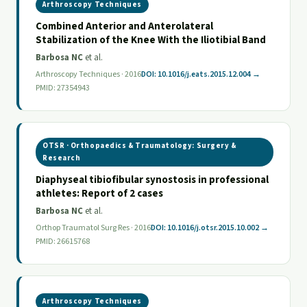
Arthroscopy Techniques
Combined Anterior and Anterolateral
Stabilization of the Knee With the Iliotibial Band
Barbosa NC
et al.
Arthroscopy Techniques · 2016
DOI: 10.1016/j.eats.2015.12.004 →
PMID: 27354943
OTSR · Orthopaedics & Traumatology: Surgery &
Research
Diaphyseal tibiofibular synostosis in professional
athletes: Report of 2 cases
Barbosa NC
et al.
Orthop Traumatol Surg Res · 2016
DOI: 10.1016/j.otsr.2015.10.002 →
PMID: 26615768
Arthroscopy Techniques