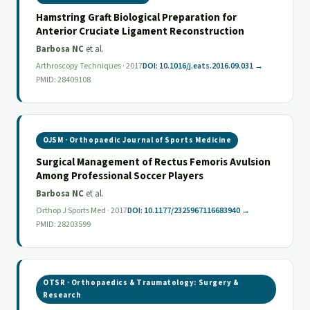
Hamstring Graft Biological Preparation for
Anterior Cruciate Ligament Reconstruction
Barbosa NC
et al.
Arthroscopy Techniques · 2017
DOI: 10.1016/j.eats.2016.09.031 →
PMID: 28409108
OJSM · Orthopaedic Journal of Sports Medicine
Surgical Management of Rectus Femoris Avulsion
Among Professional Soccer Players
Barbosa NC
et al.
Orthop J Sports Med · 2017
DOI: 10.1177/2325967116683940 →
PMID: 28203599
OTSR · Orthopaedics & Traumatology: Surgery &
Research