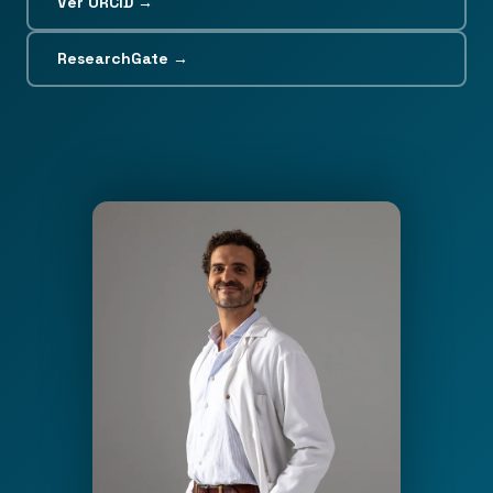
Ver ORCID →
ResearchGate →