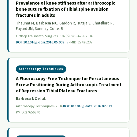
Prevalence of knee stiffness after arthroscopic
bone suture fixation of tibial spine avulsion
fractures in adults
Thaunat M,
Barbosa NC
, Gardon R, Tuteja S, Chatellard R,
Fayard JM, Sonnery-Cottet B
Orthop Traumatol Surg Res · 102(5):625–629 · 2016
DOI: 10.1016/j.otsr.2016.05.009 →
PMID: 27426237
Arthroscopy Techniques
A Fluoroscopy-Free Technique for Percutaneous
Screw Positioning During Arthroscopic Treatment
of Depression Tibial Plateau Fractures
Barbosa NC
et al.
Arthroscopy Techniques · 2016
DOI: 10.1016/j.eats.2016.02.012 →
PMID: 27656370