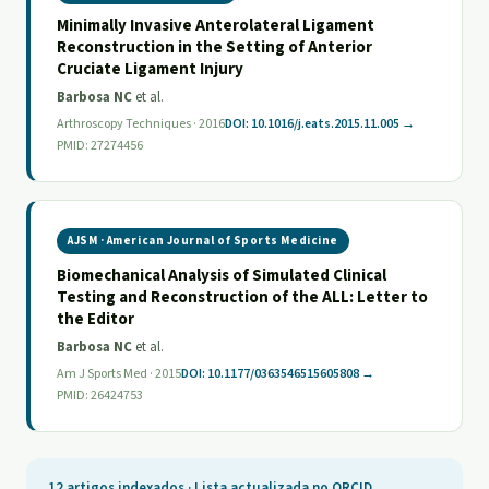
Minimally Invasive Anterolateral Ligament
Reconstruction in the Setting of Anterior
Cruciate Ligament Injury
Barbosa NC
et al.
Arthroscopy Techniques · 2016
DOI: 10.1016/j.eats.2015.11.005 →
PMID: 27274456
AJSM · American Journal of Sports Medicine
Biomechanical Analysis of Simulated Clinical
Testing and Reconstruction of the ALL: Letter to
the Editor
Barbosa NC
et al.
Am J Sports Med · 2015
DOI: 10.1177/0363546515605808 →
PMID: 26424753
12 artigos indexados · Lista actualizada no ORCID