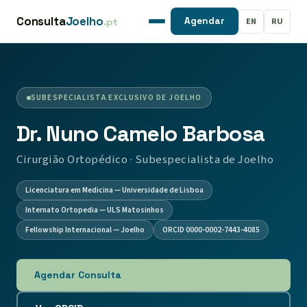
Consulta
Joelho
EN
RU
Agendar
.pt
SUBESPECIALISTA EXCLUSIVO DE JOELHO
Dr. Nuno Camelo Barbosa
Cirurgião Ortopédico · Subespecialista de Joelho
Licenciatura em Medicina — Universidade de Lisboa
Internato Ortopedia — ULS Matosinhos
Fellowship Internacional — Joelho
ORCID 0000-0002-7443-4085
Agendar Consulta