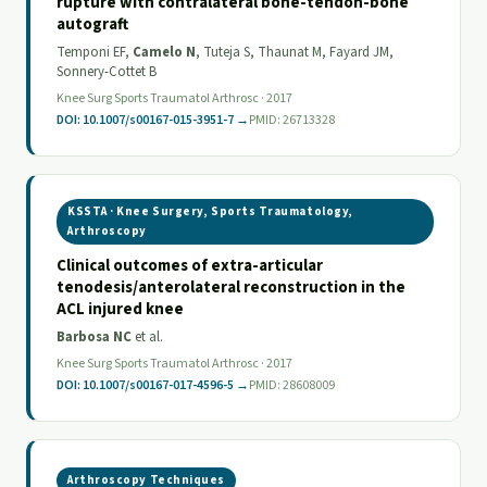
rupture with contralateral bone-tendon-bone
autograft
Temponi EF,
Camelo N
, Tuteja S, Thaunat M, Fayard JM,
Sonnery-Cottet B
Knee Surg Sports Traumatol Arthrosc · 2017
DOI: 10.1007/s00167-015-3951-7 →
PMID: 26713328
KSSTA · Knee Surgery, Sports Traumatology,
Arthroscopy
Clinical outcomes of extra-articular
tenodesis/anterolateral reconstruction in the
ACL injured knee
Barbosa NC
et al.
Knee Surg Sports Traumatol Arthrosc · 2017
DOI: 10.1007/s00167-017-4596-5 →
PMID: 28608009
Arthroscopy Techniques