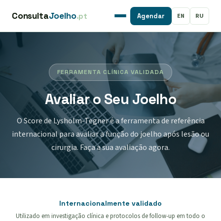
Consulta
Joelho
.pt
EN
RU
Agendar
FERRAMENTA CLÍNICA VALIDADA
Avaliar o Seu Joelho
O Score de Lysholm-Tegner é a ferramenta de referência
internacional para avaliar a função do joelho após lesão ou
cirurgia. Faça a sua avaliação agora.
Internacionalmente validado
Utilizado em investigação clínica e protocolos de follow-up em todo o