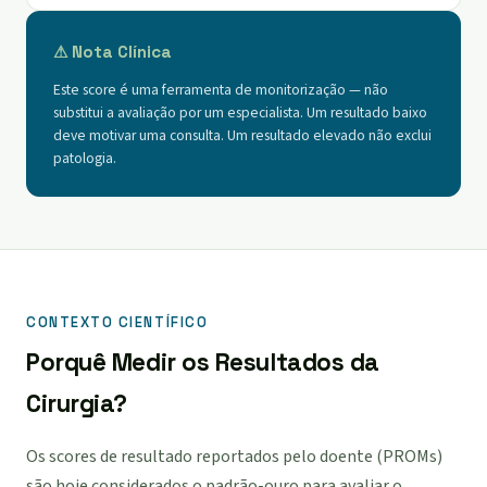
⚠ Nota Clínica
Este score é uma ferramenta de monitorização — não
substitui a avaliação por um especialista. Um resultado baixo
deve motivar uma consulta. Um resultado elevado não exclui
patologia.
CONTEXTO CIENTÍFICO
Porquê Medir os Resultados da
Cirurgia?
Os scores de resultado reportados pelo doente (PROMs)
são hoje considerados o padrão-ouro para avaliar o