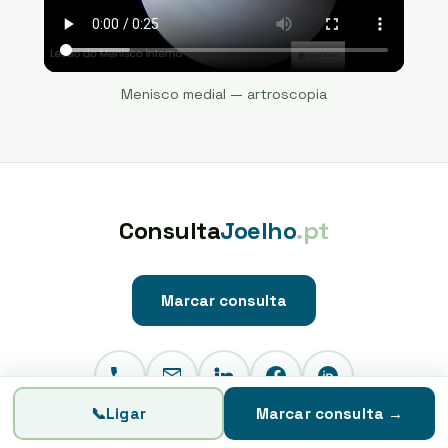
Menisco medial — artroscopia
Consulta
Joelho
.pt
Marcar consulta
📞
Ligar
Marcar consulta
→