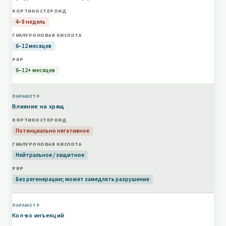
суставного хряща (исследования МРТ)
Может маскировать прогрессирование основного
4–8 недель
заболевания
Повышенный риск инфекции сустава у пациентов
6–12 месяцев
с диабетом (преходящий)
Не применять у пациентов, планирующих
6–12+ месяцев
эндопротезирование коленного сустава в
ближайшие 3 месяца
Постинъекционная «вспышка» в 2–10 % случаев
Влияние на хрящ
(боль в первые 48 ч)
Потенциально негативное
Важное клиническое примечание:
Нейтральное / защитное
Продольные исследования МРТ (Raynauld et
al., NEJM; McAlindon et al., JAMA 2017) показали
большую потерю объёма хряща через 2 года у
Без регенерации; может замедлять разрушение
пациентов с остеоартрозом коленного
⚠
сустава, получавших повторные инъекции
кортикостероидов по сравнению с
Кол-во инъекций
физиологическим раствором. Этот вывод не