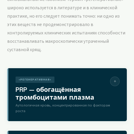
широко используется в литературе и в клинической
практике, но его следует понимать точно: ни одно из
этих веществ не продемонстрировало в
контролируемых клинических испытаниях способности
восстанавливать макроскопически утраченный
суставной хрящ.
«РЕГЕНЕРАТИВНАЯ»
+
PRP — обогащённая
тромбоцитами плазма
Аутологичная кровь, концентрированная по факторам
роста
КАК ЭТО РАБОТАЕТ
Небольшой образец крови пациента