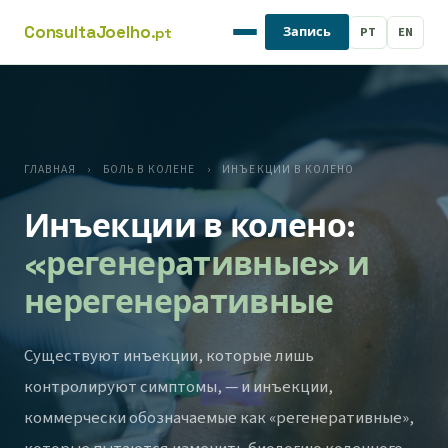
Consulta
Joelho
PT
EN
Запись
.pt
ГЛАВНАЯ
›
БОЛЬ В КОЛЕНЕ
›
ИНЪЕКЦИИ В КОЛЕНО
Инъекции в колено:
«регенеративные» и
нерегенеративные
Существуют инъекции, которые лишь
контролируют симптомы, — и инъекции,
коммерчески обозначаемые как «регенеративные»,