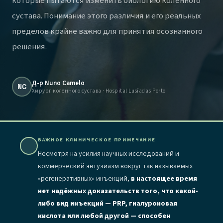
которые пытаются изменить биологию коленного
сустава. Понимание этого различия и его реальных
пределов крайне важно для принятия осознанного
решения.
Д-р Nuno Camelo
NC
Хирург коленного сустава · Hospital Lusíadas Porto
ВАЖНОЕ КЛИНИЧЕСКОЕ ПРИМЕЧАНИЕ
Несмотря на усилия научных исследований и
коммерческий энтузиазм вокруг так называемых
«регенеративных» инъекций,
в настоящее время
нет надёжных доказательств того, что какой-
либо вид инъекций — PRP, гиалуроновая
кислота или любой другой — способен