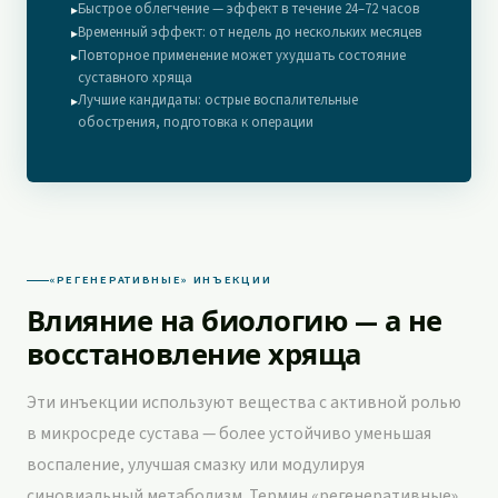
Быстрое облегчение — эффект в течение 24–72 часов
▸
Временный эффект: от недель до нескольких месяцев
▸
Повторное применение может ухудшать состояние
▸
суставного хряща
Лучшие кандидаты: острые воспалительные
▸
обострения, подготовка к операции
«РЕГЕНЕРАТИВНЫЕ» ИНЪЕКЦИИ
Влияние на биологию — а не
восстановление хряща
Эти инъекции используют вещества с активной ролью
в микросреде сустава — более устойчиво уменьшая
воспаление, улучшая смазку или модулируя
синовиальный метаболизм. Термин «регенеративные»